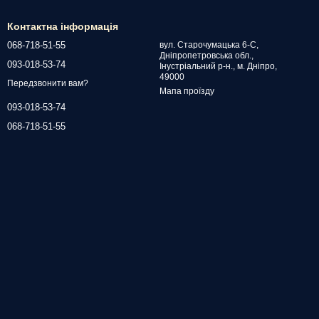
Контактна інформація
068-718-51-55
вул. Старочумацька 6-С,
Дніпропетровська обл.,
093-018-53-74
Інустріальний р-н., м. Дніпро,
49000
Передзвонити вам?
Мапа проїзду
093-018-53-74
068-718-51-55