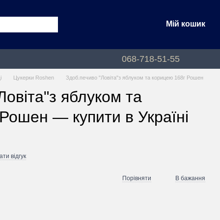
Мій кошик
068-718-51-55
і
Цукерки Roshen
Здоб.печиво "Ловіта"з яблуком та корицею 168г Рошен
Ловіта"з яблуком та
Рошен — купити в Україні
ти відгук
Порівняти
В бажання