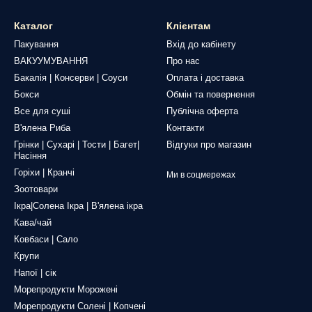
Каталог
Клієнтам
Пакування
Вхід до кабінету
ВАКУУМУВАННЯ
Про нас
Бакалія | Консерви | Соуси
Оплата і доставка
Бокси
Обмін та повернення
Все для суші
Публічна оферта
В'ялена Риба
Контакти
Грінки | Сухарі | Тости | Багет|
Відгуки про магазин
Насіння
Горіхи | Кранчі
Ми в соцмережах
Зоотовари
Ікра|Солена Ікра | В'ялена ікра
Кава/чай
Ковбаси | Сало
Крупи
Напої | сік
Морепродукти Морожені
Морепродукти Солені | Копчені