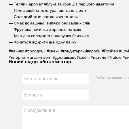
— Теплий аромат яблука та кориці з першого шматочка
— Ніжна здобна текстура, що тане в роті
— Солодкий затишок до чаю та кави
— Смак домашньої випічки без зайвих слів
— Фруктова начинка з пряною ноткою
— Ідея для солодкого подарунка близьким
— Хочеться відкрити ще одну пачку
#печиво #солодощі #снеки #кондитерськівироби #Roshen #Lovi
#інтернетмагазин #опт #доставкапоУкраїні #натоле #Natole #sw
Новий відгук або коментар
Увійти за допомого