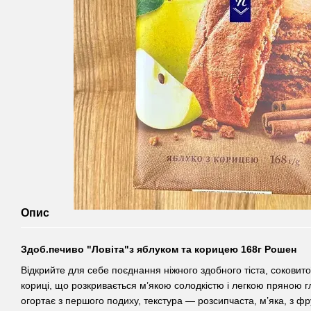
Опис
Здоб.печиво "Ловіта"з яблуком та корицею 168г Рошен
Відкрийте для себе поєднання ніжного здобного тіста, соковито
кориці, що розкривається м’якою солодкістю і легкою пряною 
огортає з першого подиху, текстура — розсипчаста, м’яка, з 