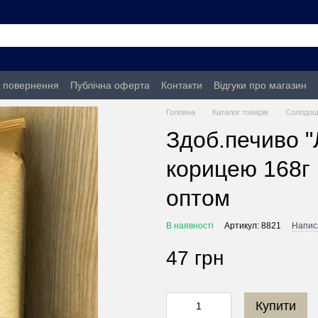
а повернення
Публічна оферта
Контакти
Відгуки про магазин
Головна
Каталог товарів
Солодощ
Здоб.печиво "
корицею 168г 
оптом
В наявності
Артикул: 8821
Написа
47 грн
Купити