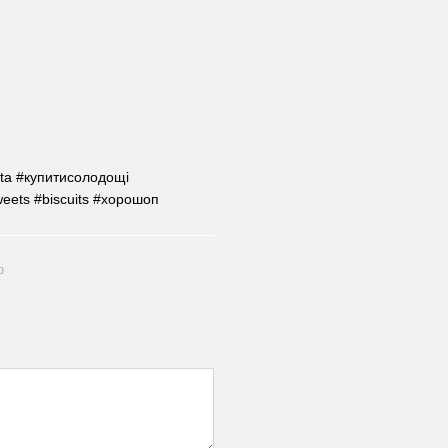
ta #купитисолодощі
eets #biscuits #хорошоп
ю