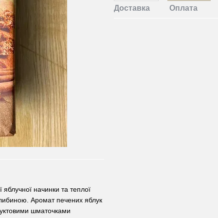
Доставка
Оплата
ї яблучної начинки та теплої
глибиною. Аромат печених яблук
фруктовими шматочками