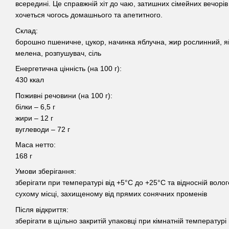
всередині. Це справжній хіт до чаю, затишних сімейних вечорів
хочеться чогось домашнього та апетитного.
Склад:
борошно пшеничне, цукор, начинка яблучна, жир рослинний, я
мелена, розпушувач, сіль
Енергетична цінність (на 100 г):
430 ккал
Поживні речовини (на 100 г):
білки – 6,5 г
жири – 12 г
вуглеводи – 72 г
Маса нетто:
168 г
Умови зберігання:
зберігати при температурі від +5°C до +25°C та відносній волог
сухому місці, захищеному від прямих сонячних променів
Після відкриття:
зберігати в щільно закритій упаковці при кімнатній температурі 