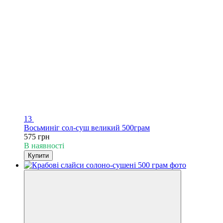
13
Восьминіг сол-суш великий 500грам
575 грн
В наявності
Купити