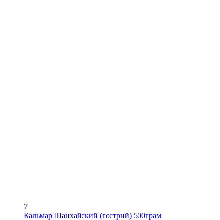
7
Кальмар Шанхайский (гострий) 500грам