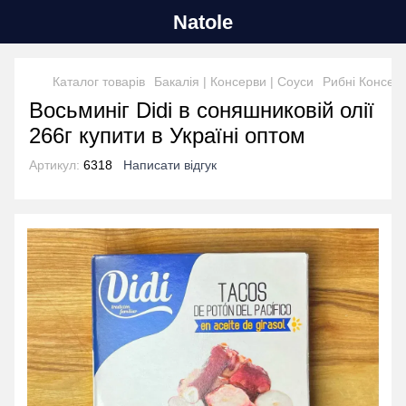
Natole
Каталог товарів
Бакалія | Консерви | Соуси
Рибні Консер
Восьминіг Didi в соняшниковій олії
266г купити в Україні оптом
Артикул:
6318
Написати відгук