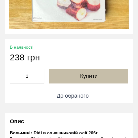
В наявності
238 грн
Купити
До обраного
Опис
Восьминіг Didi в соняшниковій олії 266г