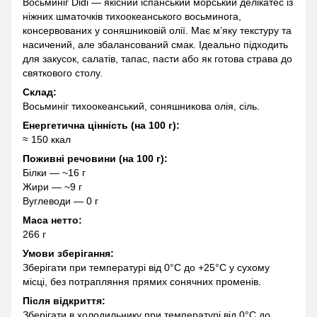
Восьминіг Didi — якісний іспанський морський делікатес із
ніжних шматочків тихоокеанського восьминога,
консервованих у соняшниковій олії. Має м’яку текстуру та
насичений, але збалансований смак. Ідеально підходить
для закусок, салатів, тапас, пасти або як готова страва до
святкового столу.
Склад:
Восьминіг тихоокеанський, соняшникова олія, сіль.
Енергетична цінність (на 100 г):
≈ 150 ккал
Поживні речовини (на 100 г):
Білки — ~16 г
Жири — ~9 г
Вуглеводи — 0 г
Маса нетто:
266 г
Умови зберігання:
Зберігати при температурі від 0°C до +25°C у сухому
місці, без потрапляння прямих сонячних променів.
Після відкриття:
Зберігати в холодильнику при температурі від 0°C до