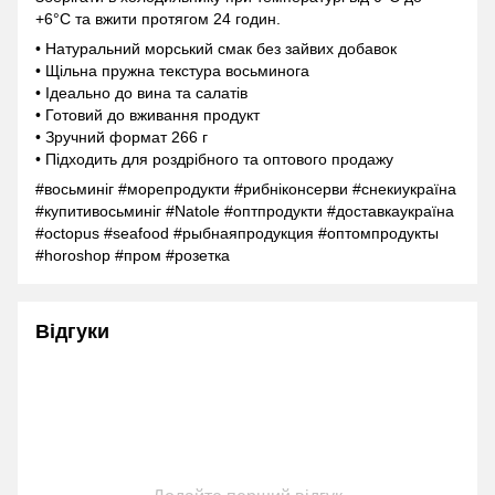
+6°C та вжити протягом 24 годин.
• Натуральний морський смак без зайвих добавок
• Щільна пружна текстура восьминога
• Ідеально до вина та салатів
• Готовий до вживання продукт
• Зручний формат 266 г
• Підходить для роздрібного та оптового продажу
#восьминіг #морепродукти #рибніконсерви #снекиукраїна
#купитивосьминіг #Natole #оптпродукти #доставкаукраїна
#octopus #seafood #рыбнаяпродукция #оптомпродукты
#horoshop #пром #розетка
Відгуки