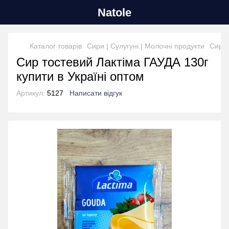
Natole
Каталог товарів
Сири | Сулугуні | Молочні продукти
Сир Н
Сир тостевий Лактіма ГАУДА 130г
купити в Україні оптом
Артикул:
5127
Написати відгук