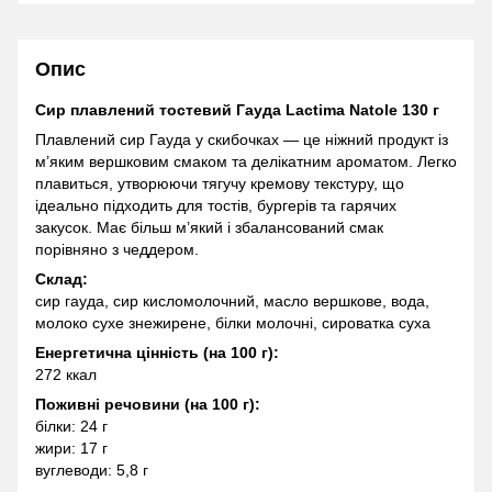
Опис
Сир плавлений тостевий Гауда Lactima Natole 130 г
Плавлений сир Гауда у скибочках — це ніжний продукт із
м’яким вершковим смаком та делікатним ароматом. Легко
плавиться, утворюючи тягучу кремову текстуру, що
ідеально підходить для тостів, бургерів та гарячих
закусок. Має більш м’який і збалансований смак
порівняно з чеддером.
Склад:
сир гауда, сир кисломолочний, масло вершкове, вода,
молоко сухе знежирене, білки молочні, сироватка суха
Енергетична цінність (на 100 г):
272 ккал
Поживні речовини (на 100 г):
білки: 24 г
жири: 17 г
вуглеводи: 5,8 г