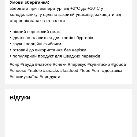
Умови зберігання:
зберігати при температурі від +2°C до +10°C у
холодильнику, у щільно закритій упаковці, захищати від
сторонніх запахів та вологи
• ніжний вершковий смак
• ідеально плавиться для тостів і бургерів
• зручні порційні скибочки
• готовий до використання без нарізки
• популярний продукт для швидких перекусів
#сир #гауда #натоле #снеки #перекус #купитисир #gouda
#cheese #natole #snacks #fastfood #food #опт #доставка
#снекиукраїна #продукти
Відгуки