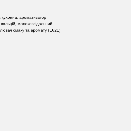
ь кухонна, ароматизатор
 кальцій, молокозсідальний
илювач смаку та аромату (Е621)