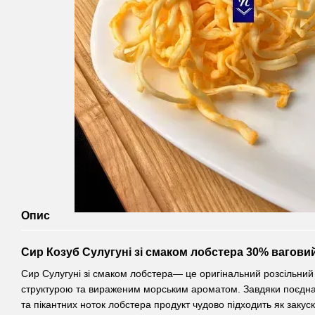
Опис
Сир Козуб Сулугуні зі смаком лобстера 30% вагови
Сир Сулугуні зі смаком лобстера— це оригінальний розсільний
структурою та вираженим морським ароматом. Завдяки поєдна
та пікантних ноток лобстера продукт чудово підходить як закуск