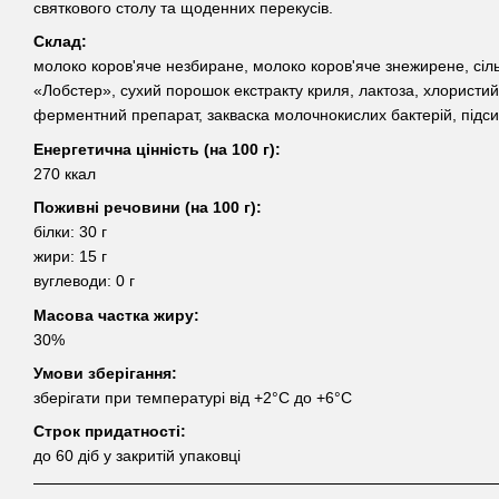
святкового столу та щоденних перекусів.
Склад:
молоко коров'яче незбиране, молоко коров'яче знежирене, сіл
«Лобстер», сухий порошок екстракту криля, лактоза, хлористий
ферментний препарат, закваска молочнокислих бактерій, підс
Енергетична цінність (на 100 г):
270 ккал
Поживні речовини (на 100 г):
білки: 30 г
жири: 15 г
вуглеводи: 0 г
Масова частка жиру:
30%
Умови зберігання:
зберігати при температурі від +2°C до +6°C
Строк придатності:
до 60 діб у закритій упаковці