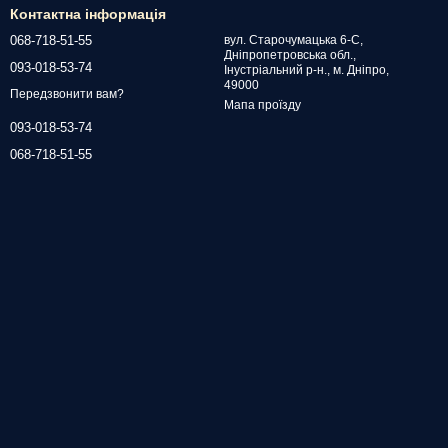
Контактна інформація
068-718-51-55
вул. Старочумацька 6-С,
Дніпропетровська обл.,
093-018-53-74
Інустріальний р-н., м. Дніпро,
49000
Передзвонити вам?
Мапа проїзду
093-018-53-74
068-718-51-55