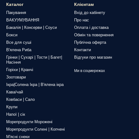
Каталог
Клієнтам
Пакування
Вхід до кабінету
ВАКУУМУВАННЯ
Про нас
Бакалія | Консерви | Соуси
Оплата і доставка
Бокси
Обмін та повернення
Все для суші
Публічна оферта
В'ялена Риба
Контакти
Грінки | Сухарі | Тости | Багет|
Відгуки про магазин
Насіння
Горіхи | Кранчі
Ми в соцмережах
Зоотовари
Ікра|Солена Ікра | В'ялена ікра
Кава/чай
Ковбаси | Сало
Крупи
Напої | сік
Морепродукти Морожені
Морепродукти Солені | Копчені
М'ясні снеки