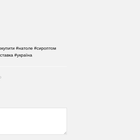
иркупити #натоле #сироптом
оставка #україна
ю