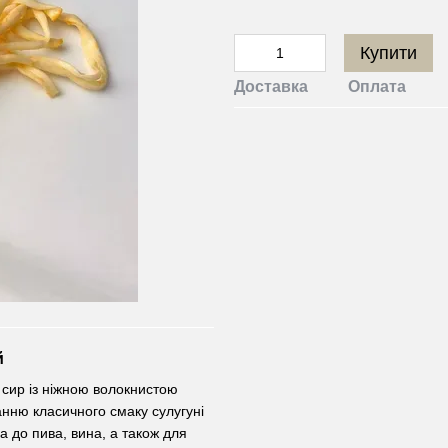
Купити
Доставка
Оплата
й
 сир із ніжною волокнистою
нню класичного смаку сулугуні
а до пива, вина, а також для