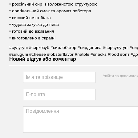
• розсільний сир із волокнистою структурою
• оригінальний смак та аромат лобстера
• високий вміст білка
• чудова закуска до пива
• готовий до вживання
• виготовлено в Україні
#сулугуні #сиркозуб #сирлобстер #сирдопива #сирсулугуні #с
#suluguni #cheese #lobsterflavor #natole #snacks #food #опт #д
Новий відгук або коментар
Увійти за допомого