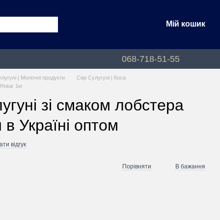
Мій кошик
068-718-51-55
улугуні | Молочні продукти
Сир Сулугуні | Коса
0%ваг 1кг
угуні зі смаком лобстера
 в Україні оптом
ти відгук
Порівняти
В бажання