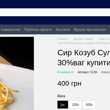
а повернення
Публічна оферта
Контакти
Відгуки про магазин
Головна
Каталог товарів
Сири | С
Сир Козуб Сулугуні зі смаком лобстера 3
Сир Козуб Сул
30%ваг купити
В наявності
Артикул: 5136
Написа
400 грн
Вага
1кг.
100г
500г