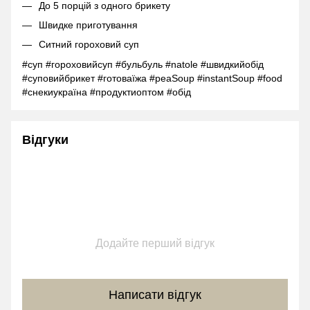
До 5 порцій з одного брикету
Швидке приготування
Ситний гороховий суп
#суп #гороховийсуп #бульбуль #natole #швидкийобід
#суповийбрикет #готоваїжа #peaSoup #instantSoup #food
#снекиукраїна #продуктиоптом #обід
Відгуки
Додайте перший відгук
Написати відгук