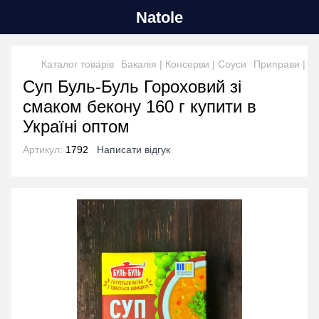
Natole
Каталог товарів
Бакалія | Консерви | Соуси
Приправи | Ж
Суп Буль-Буль Гороховий зі
смаком бекону 160 г купити в
Україні оптом
Артикул:
1792
Написати відгук