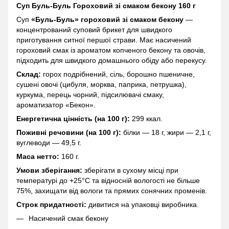
Суп Буль-Буль Гороховий зі смаком бекону 160 г
Суп
«Буль-Буль» гороховий зі смаком бекону
—
концентрований суповий брикет для швидкого
приготування ситної першої страви. Має насичений
гороховий смак із ароматом копченого бекону та овочів,
підходить для швидкого домашнього обіду або перекусу.
Склад:
горох подрібнений, сіль, борошно пшеничне,
сушені овочі (цибуля, морква, паприка, петрушка),
куркума, перець чорний, підсилювачі смаку,
ароматизатор «Бекон».
Енергетична цінність (на 100 г):
299 ккал.
Поживні речовини (на 100 г):
білки — 18 г, жири — 2,1 г,
вуглеводи — 49,5 г.
Маса нетто:
160 г.
Умови зберігання:
зберігати в сухому місці при
температурі до +25°C та відносній вологості не більше
75%, захищати від вологи та прямих сонячних променів.
Строк придатності:
дивитися на упаковці виробника.
Насичений смак бекону