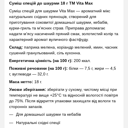
Суміш спецій до шаурми 18 г ТМ Vita Max
Суміш спецій для шаурми Vita Max — ароматний мікс
натуральних східних прянощів, створений для
приготування соковитої домашньої шаурми, кебабів,
курки-гриль та м'ясних страв. Приправа допомагає
надати м'ясу насичений пряний смак, золотистий колір та
характерний аромат вуличного фастфуду.
Склад:
паприка мелена, коріандр мелений, кмин, часник
сушений гранульований, сіль кухонна.
Енергетична цінність (на 100 г):
200 ккал.
Поживні речовини (на 100 г):
білки — 7,5 г, жири — 4,5
г, вуглеводи — 32,0 г.
Маса нетто:
18 г.
Умови зберігання:
зберігати у сухому, чистому місці при
температурі не вище +25°C та відносній вологості повітря
до 75%. Після відкриття упаковки захищати від вологи та
сторонніх запахів.
Для домашньої шаурми та кебабів
Натуральні східні спеції