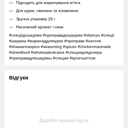
Підходить для маринування м'яса
Для курки, свинини та яловичини
Зручна упаковка 18 г
Насичений аромат і смак
#спеціїдошаурми #приправадошаурми #vitamax #спеції
#шаурма #маринаддлякурки #приправи #натоле
#shawarmaspice #seasoning #spices #chickenmarinade
#streetfood #wholesaleukraine #специидлядонера
#приправадляшаурмы #специи #купитьоптом
Відгуки
Додайте перший відгук