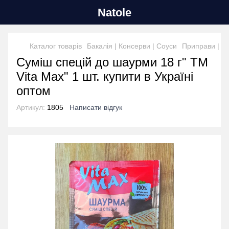
Natole
Каталог товарів
Бакалія | Консерви | Соуси
Приправи | Ж
Суміш спецій до шаурми 18 г" ТМ
Vita Max" 1 шт. купити в Україні
оптом
Артикул:
1805
Написати відгук