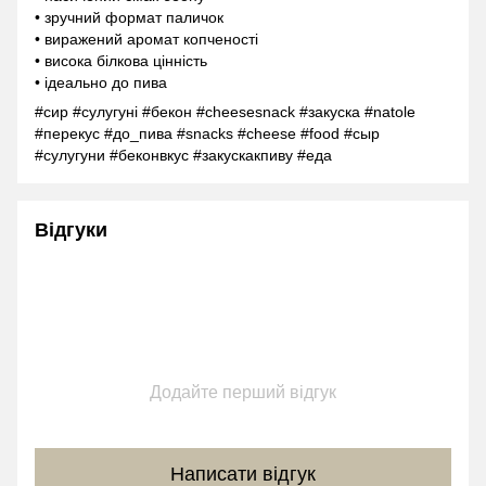
• зручний формат паличок
• виражений аромат копченості
• висока білкова цінність
• ідеально до пива
#сир #сулугуні #бекон #cheesesnack #закуска #natole
#перекус #до_пива #snacks #cheese #food #сыр
#сулугуни #беконвкус #закускакпиву #еда
Відгуки
Додайте перший відгук
Написати відгук