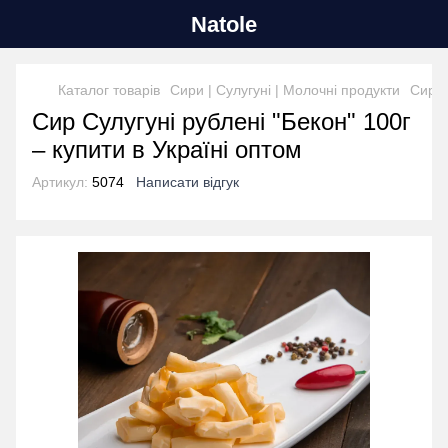
Natole
Каталог товарів
Сири | Сулугуні | Молочні продукти
Сир С
Сир Сулугуні рублені "Бекон" 100г
– купити в Україні оптом
Артикул:
5074
Написати відгук