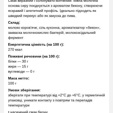
Смак виразний і солонувато-копчений: ніжна молочна
основа сиру поєднується з ароматом бекону, створюючи
яскравий і апетитний профіль. Ідеально підходить як
швидкий перекус або як закуска до пива.
Склад:
молоко коров’яче, сіль кухонна, ароматизатор «бекон»,
закваска молочнокислих бактерій, молокозсідальний
фермент
Енергетична цінність (на 100 г):
270 ккал
Поживні речовини (на 100 г):
білки — 30 г
жири — 15 г
вуглеводи — 0 г
Маса нетто:
100 г
Умови зберігання:
зберігати при температурі від +2°C до +6°C, у герметичній
упаковці, уникати контакту з повітрям та перепадів
температури
• насичений смак беону