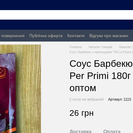
а повернення
Публічна оферта
Контакти
Відгуки про магазин
Головна
Каталог товарів
Бакалія 
Соус Барбекю з прянощами ТМ La Pasta Pe
Соус Барбекю
Per Primi 180г
оптом
Статус не вибраний
Артикул: 1115
26 грн
Доставка
Оплата