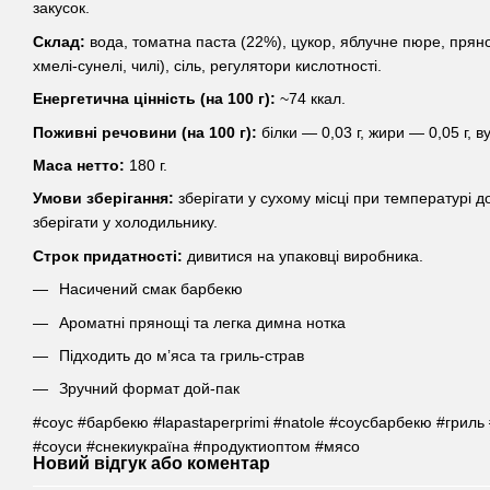
закусок.
Склад:
вода, томатна паста (22%), цукор, яблучне пюре, пряно
хмелі-сунелі, чилі), сіль, регулятори кислотності.
Енергетична цінність (на 100 г):
~74 ккал.
Поживні речовини (на 100 г):
білки — 0,03 г, жири — 0,05 г, в
Маса нетто:
180 г.
Умови зберігання:
зберігати у сухому місці при температурі д
зберігати у холодильнику.
Строк придатності:
дивитися на упаковці виробника.
Насичений смак барбекю
Ароматні прянощі та легка димна нотка
Підходить до м’яса та гриль-страв
Зручний формат дой-пак
#соус #барбекю #lapastaperprimi #natole #соусбарбекю #гриль
#соуси #снекиукраїна #продуктиоптом #мясо
Новий відгук або коментар