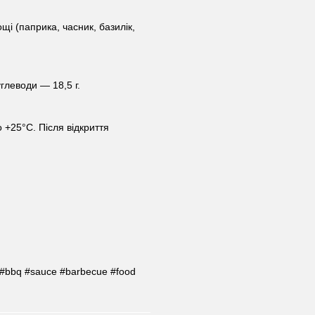
щі (паприка, часник, базилік,
углеводи — 18,5 г.
о +25°C. Після відкриття
 #bbq #sauce #barbecue #food