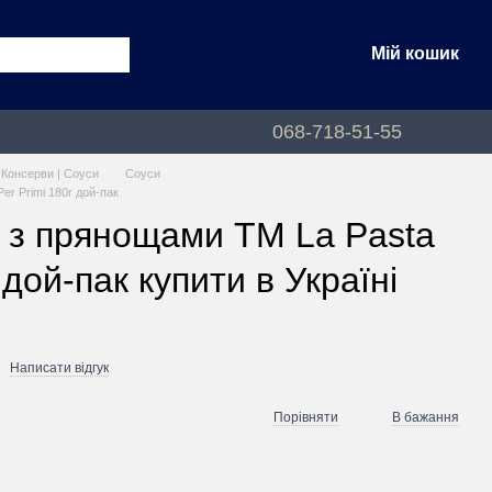
Мій кошик
068-718-51-55
| Консерви | Соуси
Соуси
r Primi 180г дой-пак
 з прянощами ТМ La Pasta
 дой-пак купити в Україні
Написати відгук
Порівняти
В бажання