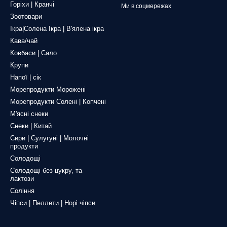
Горіхи | Кранчі
Ми в соцмережах
Зоотовари
Ікра|Солена Ікра | В'ялена ікра
Кава/чай
Ковбаси | Сало
Крупи
Напої | сік
Морепродукти Морожені
Морепродукти Солені | Копчені
М'ясні снеки
Снеки | Китай
Сири | Сулугуні | Молочні
продукти
Солодощі
Солодощі без цукру, та
лактози
Соління
Чіпси | Пеллети | Норі чіпси