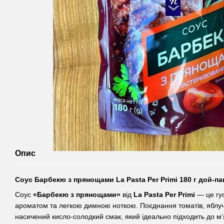
Опис
Соус Барбекю з прянощами La Pasta Per Primi 180 г дой-па
Соус
«Барбекю з прянощами»
від
La Pasta Per Primi
— це гус
ароматом та легкою димною ноткою. Поєднання томатів, яблуч
насичений кисло-солодкий смак, який ідеально підходить до м’я