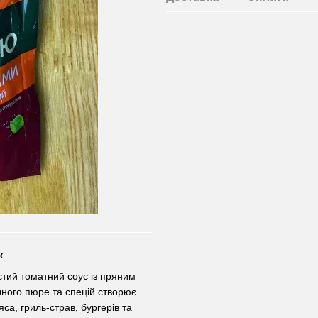
к
тий томатний соус із пряним
ного пюре та спецій створює
са, гриль-страв, бургерів та