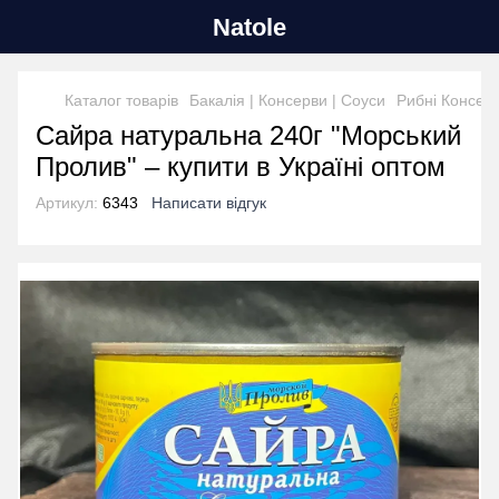
Natole
Каталог товарів
Бакалія | Консерви | Соуси
Рибні Консер
Сайра натуральна 240г "Морський
Пролив" – купити в Україні оптом
Артикул:
6343
Написати відгук