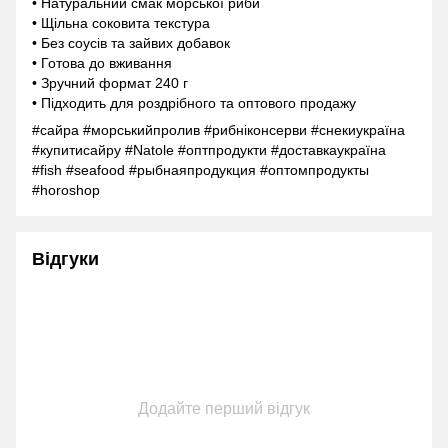
• Натуральний смак морської риби
• Щільна соковита текстура
• Без соусів та зайвих добавок
• Готова до вживання
• Зручний формат 240 г
• Підходить для роздрібного та оптового продажу
#сайра #морськийпролив #рибніконсерви #снекиукраїна
#купитисайру #Natole #оптпродукти #доставкаукраїна
#fish #seafood #рыбнаяпродукция #оптомпродукты
#horoshop
Відгуки
Додайте перший відгук