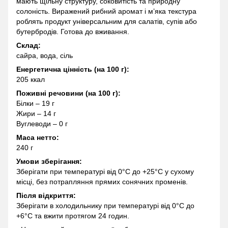
мають щільну структуру, соковитість та природну
солоність. Виражений рибний аромат і м’яка текстура
роблять продукт універсальним для салатів, супів або
бутербродів. Готова до вживання.
Склад:
сайра, вода, сіль
Енергетична цінність (на 100 г):
205 ккал
Поживні речовини (на 100 г):
Білки – 19 г
Жири – 14 г
Вуглеводи – 0 г
Маса нетто:
240 г
Умови зберігання:
Зберігати при температурі від 0°C до +25°C у сухому
місці, без потрапляння прямих сонячних променів.
Після відкриття:
Зберігати в холодильнику при температурі від 0°C до
+6°C та вжити протягом 24 годин.