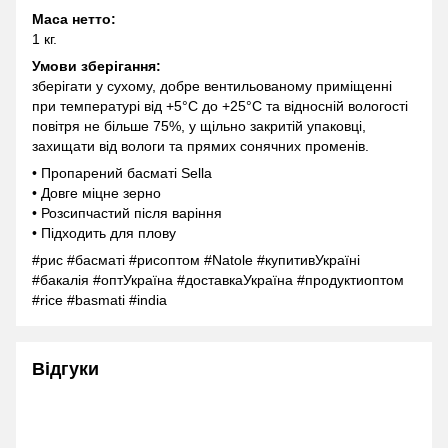
Маса нетто:
1 кг.
Умови зберігання:
зберігати у сухому, добре вентильованому приміщенні
при температурі від +5°C до +25°C та відносній вологості
повітря не більше 75%, у щільно закритій упаковці,
захищати від вологи та прямих сонячних променів.
• Пропарений басматі Sella
• Довге міцне зерно
• Розсипчастий після варіння
• Підходить для плову
#рис #басматі #рисоптом #Natole #купитивУкраїні
#бакалія #оптУкраїна #доставкаУкраїна #продуктиоптом
#rice #basmati #india
Відгуки