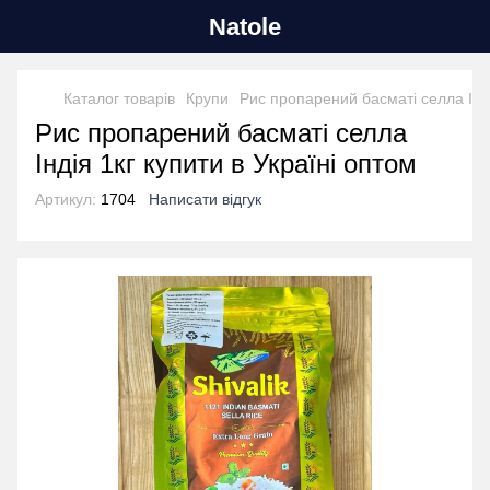
Natole
Каталог товарів
Крупи
Рис пропарений басматі селла Інді
Рис пропарений басматі селла
Індія 1кг купити в Україні оптом
Артикул:
1704
Написати відгук