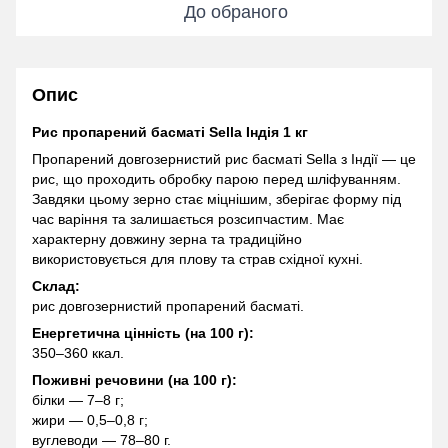
До обраного
Опис
Рис пропарений басматі Sella Індія 1 кг
Пропарений довгозернистий рис басматі Sella з Індії — це
рис, що проходить обробку парою перед шліфуванням.
Завдяки цьому зерно стає міцнішим, зберігає форму під
час варіння та залишається розсипчастим. Має
характерну довжину зерна та традиційно
використовується для плову та страв східної кухні.
Склад:
рис довгозернистий пропарений басматі.
Енергетична цінність (на 100 г):
350–360 ккал.
Поживні речовини (на 100 г):
білки — 7–8 г;
жири — 0,5–0,8 г;
вуглеводи — 78–80 г.