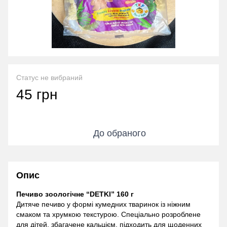
Статус не вибраний
45 грн
До обраного
Опис
Печиво зоологічне “DETKI” 160 г
Дитяче печиво у формі кумедних тваринок із ніжним
смаком та хрумкою текстурою. Спеціально розроблене
для дітей, збагачене кальцієм, підходить для щоденних