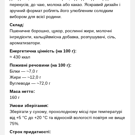
перекусів, до чаю, молока або какао. Яскравий дизайн і
зручний формат роблять його улюбленим солодким
вибором для всієї родини.
Склад:
Пшеничне борошно, цукор, рослинні жири, молочні
інгредієнти, кальційвмісна добавка, розпушувачі, сіль,
ароматизатори.
Енергетична цінність (на 100 г):
≈ 430 ккал
Поживні речовини (на 100 г):
Білки — ~7,0 г
Жири — ~12,0 г
Вуглеводи — ~72,0 г
Маса нетто:
160 г
Умови зберігання:
Зберігати у сухому, прохолодному місці при температурі
від +5 °C до +20 °C та відносній вологості повітря не вище
75%.
Строк придатності: