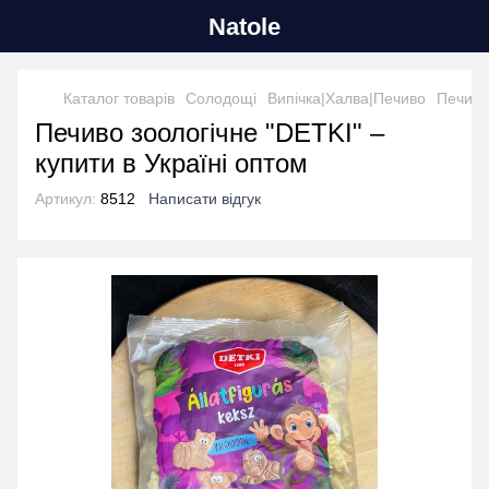
Natole
Каталог товарів
Солодощі
Випічка|Халва|Печиво
Печиво
Печиво зоологічне "DETKI" –
купити в Україні оптом
Артикул:
8512
Написати відгук