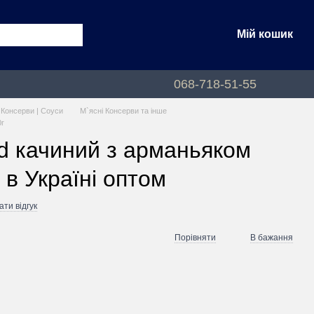
Мій кошик
068-718-51-55
| Консерви | Соуси
М`ясні Консерви та інше
0г
d качиний з арманьяком
 в Україні оптом
ти відгук
Порівняти
В бажання