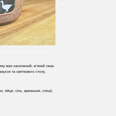
ку має насичений, мʼякий смак
акусок та святкового столу,
о, яйця, сіль, арманьяк, спеції,