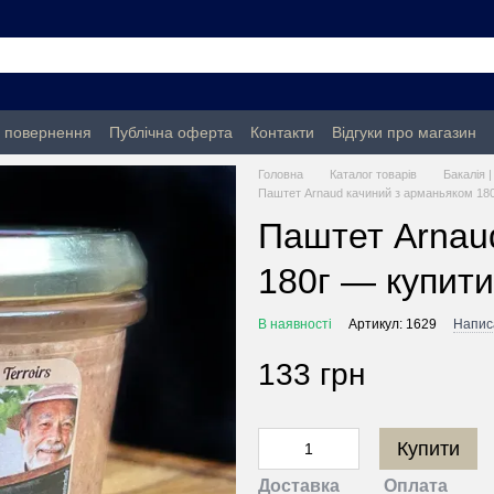
а повернення
Публічна оферта
Контакти
Відгуки про магазин
Головна
Каталог товарів
Бакалія 
Паштет Arnaud качиний з арманьяком 18
Паштет Arnau
180г — купити
В наявності
Артикул: 1629
Написа
133 грн
Купити
Доставка
Оплата