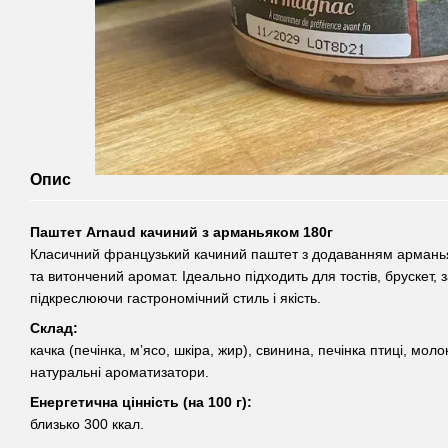
Опис
Паштет Arnaud качиний з арманьяком 180г
Класичний французький качиний паштет з додаванням арманья
та витончений аромат. Ідеально підходить для тостів, брускет, з
підкреслюючи гастрономічний стиль і якість.
Склад:
качка (печінка, мʼясо, шкіра, жир), свинина, печінка птиці, молок
натуральні ароматизатори.
Енергетична цінність (на 100 г):
близько 300 ккал.