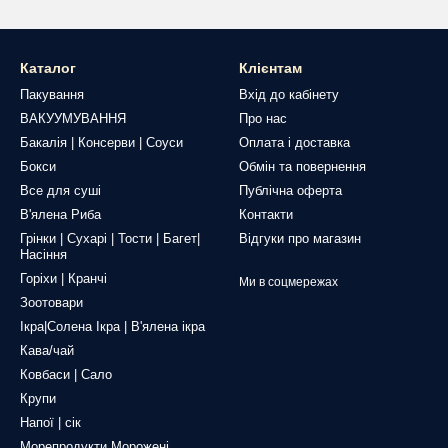
Каталог
Клієнтам
Пакування
Вхід до кабінету
ВАКУУМУВАННЯ
Про нас
Бакалія | Консерви | Соуси
Оплата і доставка
Бокси
Обмін та повернення
Все для суші
Публічна оферта
В'ялена Риба
Контакти
Грінки | Сухарі | Тости | Багет|
Відгуки про магазин
Насіння
Горіхи | Кранчі
Ми в соцмережах
Зоотовари
Ікра|Солена Ікра | В'ялена ікра
Кава/чай
Ковбаси | Сало
Крупи
Напої | сік
Морепродукти Морожені