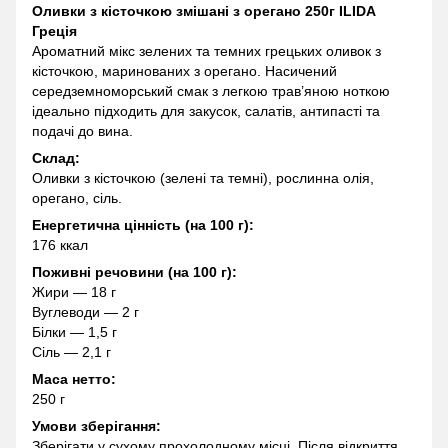
Оливки з кісточкою змішані з орегано 250г ILIDA
Греція
Ароматний мікс зелених та темних грецьких оливок з
кісточкою, маринованих з орегано. Насичений
середземноморський смак з легкою трав’яною ноткою
ідеально підходить для закусок, салатів, антипасті та
подачі до вина.
Склад:
Оливки з кісточкою (зелені та темні), рослинна олія,
орегано, сіль.
Енергетична цінність (на 100 г):
176 ккал
Поживні речовини (на 100 г):
Жири — 18 г
Вуглеводи — 2 г
Білки — 1,5 г
Сіль — 2,1 г
Маса нетто:
250 г
Умови зберігання:
Зберігати у сухому прохолодному місці. Після відкриття