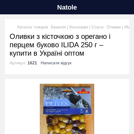
Natole
Каталог товарів
Бакалія | Консерви | Соуси
Оливки | Мас
Оливки з кісточкою з орегано і
перцем буково ILIDA 250 г –
купити в Україні оптом
Артикул:
1621
Написати відгук