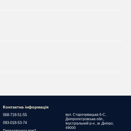
Контактна інформація
068-718-51-55
вул. Старочумацька 6-С,
Дніпропетровська обл.,
093-018-53-74
Інустріальний р-н., м. Дніпро,
49000
Передзвонити вам?