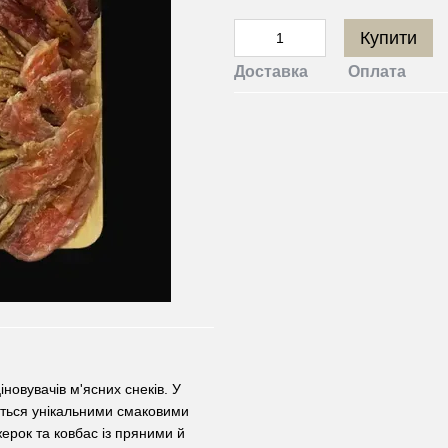
Купити
Доставка
Оплата
новувачів м'ясних снеків. У
яється унікальними смаковими
ерок та ковбас із пряними й