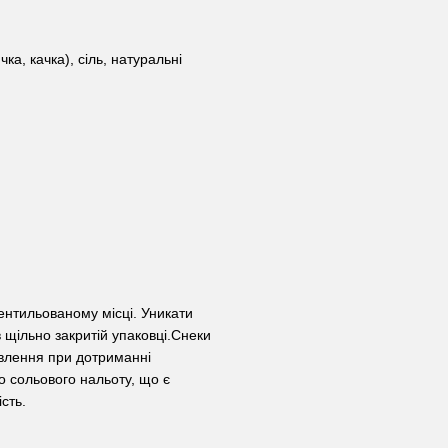
ка, качка), сіль, натуральні
вентильованому місці. Уникати
 щільно закритій упаковці.Снеки
товлення при дотриманні
о сольового нальоту, що є
сть.