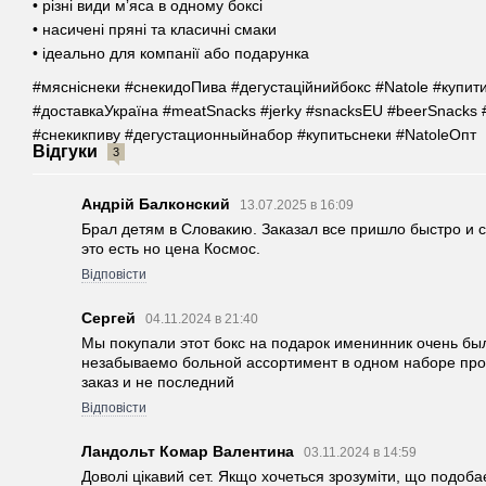
• різні види мʼяса в одному боксі
• насичені пряні та класичні смаки
• ідеально для компанії або подарунка
#мясніснеки #снекидоПива #дегустаційнийбокс #Natole #купит
#доставкаУкраїна #meatSnacks #jerky #snacksEU #beerSnacks
#снекикпиву #дегустационныйнабор #купитьснеки #NatoleОпт
Відгуки
3
Андрій Балконский
13.07.2025 в 16:09
Брал детям в Словакию. Заказал все пришло быстро и св
это есть но цена Космос.
Відповісти
Сергей
04.11.2024 в 21:40
Мы покупали этот бокс на подарок именинник очень был
незабываемо больной ассортимент в одном наборе про
заказ и не последний
Відповісти
Ландольт Комар Валентина
03.11.2024 в 14:59
Доволі цікавий сет. Якщо хочеться зрозуміти, що подобає