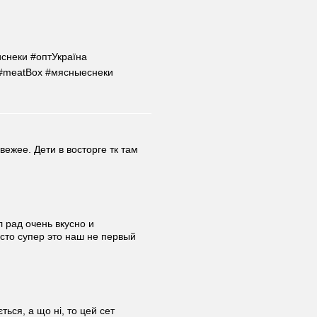
иснеки #оптУкраїна
 #meatBox #мясныеснеки
ежее. Дети в восторге тк там
 рад очень вкусно и
сто супер это наш не первый
ться, а що ні, то цей сет