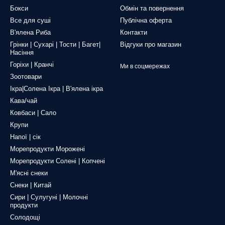
Бокси
Обмін та повернення
Все для суші
Публічна оферта
В'ялена Риба
Контакти
Грінки | Сухарі | Тости | Багет|
Відгуки про магазин
Насіння
Горіхи | Кранчі
Ми в соцмережах
Зоотовари
Ікра|Солена Ікра | В'ялена ікра
Кава/чай
Ковбаси | Сало
Крупи
Напої | сік
Морепродукти Морожені
Морепродукти Солені | Копчені
М'ясні снеки
Снеки | Китай
Сири | Сулугуні | Молочні
продукти
Солодощі