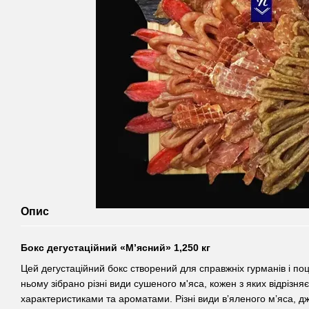
Опис
Бокс дегустаційний «Мʼясний» 1,250 кг
Цей дегустаційний бокс створений для справжніх гурманів і поці
ньому зібрано різні види сушеного м'яса, кожен з яких відрізн
характеристиками та ароматами. Різні види вʼяленого мʼяса, дж