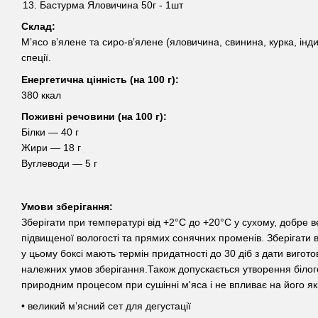
Бастурма Яловичина 50г - 1шт
Склад:
Мʼясо вʼялене та сиро-вʼялене (яловичина, свинина, курка, індич
спеції.
Енергетична цінність (на 100 г):
380 ккал
Поживні речовини (на 100 г):
Білки — 40 г
Жири — 18 г
Вуглеводи — 5 г
Умови зберігання:
Зберігати при температурі від +2°C до +20°C у сухому, добре 
підвищеної вологості та прямих сонячних променів. Зберігати в
у цьому боксі мають термін придатності до 30 діб з дати виго
належних умов зберігання.Також допускається утворення білог
природним процесом при сушінні м'яса і не впливає на його які
• великий мʼясний сет для дегустації