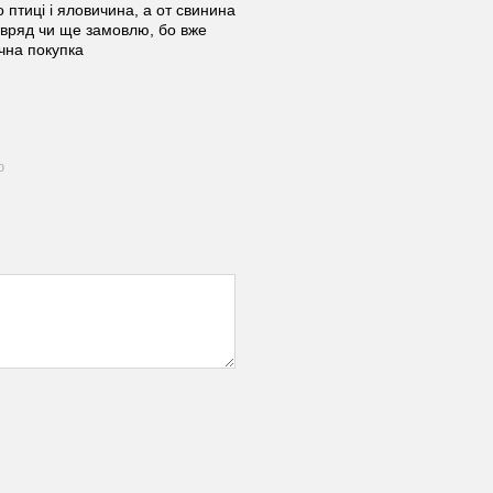
 птиці і яловичина, а от свинина
Навряд чи ще замовлю, бо вже
чна покупка
ю