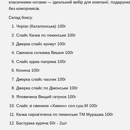
класичними нотами — ідеальний вибір для компанії, подарунка
без компромісів.
Склад боксу:
Чорізо (Каталонська) 100г
Слайс Качка по пекинськи 100г
Джерка слайс кунжут 100г
Свинина соломка Вишня 100г
Слайс курка паприка 100г
Конина 100г
Джерка слайс часник 100г
Джерка слайс по Діжонськи 100г
Яловичина Вищий гатунок 100г
Слайс зі свинини «Хамон» сол.суш.М 100г
Качка сиров’ялена по пекинськи ТМ Мурашка 100г
Бастурма куряча 50г - 2шт