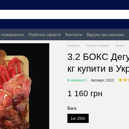
а повернення
Публічна оферта
Контакти
Відгуки про магазин
Головна
Каталог товарів
Бокси
3.2 БОКС Дегу
кг купити в Ук
В наявності
Артикул: 1012
1 160 грн
Вага
1кг 250г