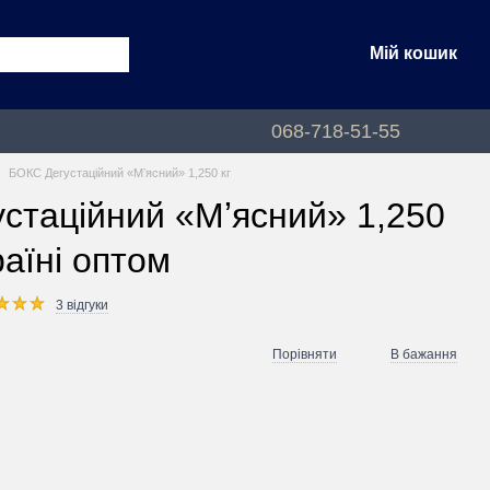
Мій кошик
068-718-51-55
БОКС Дегустаційний «Мʼясний» 1,250 кг
стаційний «Мʼясний» 1,250
раїні оптом
3 відгуки
Порівняти
В бажання