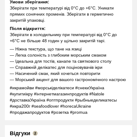
Умови зберігання:
Зберігати при температурі від 0°C до +6°C. Уникати
прямих сонячних променів. Зберігати в герметично
закритій упаковці.
Після відкриття:
Зберігати в холодильнику при температурі від 0°C до
+6°C не більше 48 годин у щільно закритій тарі.
— Ніжна текстура, що тане на язиці
— Легка солоність з глибоким морським смаком
— Ідеальна для тостів, канапе та святкового столу
— Справжній делікатес для поціновувачів ікри
— Насичений смак, який хочеться повторити
— Морський акцент для вашого гастрономічного настрою
#икрамойви #морськіделікатеси #снекиУкраїна
#купитиікру #інтернетмагазинпродуктів #Natole
#доставкаУкраїна #оптпродукти #рыбныеделикатесы
#икра200г #seafoodlover #horecaUkraine
#продажапродуктов #розетка #promua
Відгуки
2