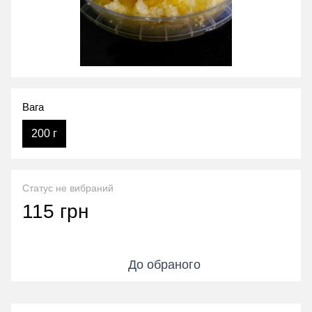
Вага
200 г
Статус не вибраний
115 грн
До обраного