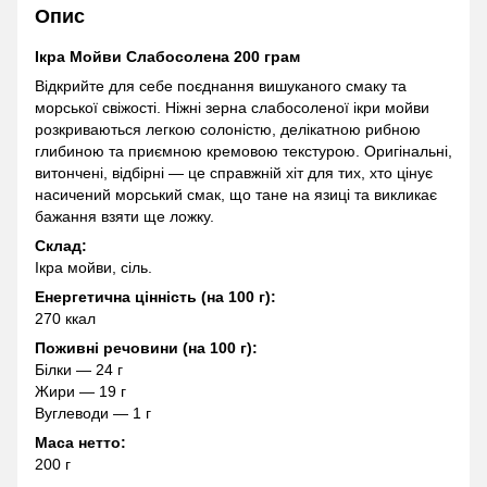
Опис
Ікра Мойви Слабосолена 200 грам
Відкрийте для себе поєднання вишуканого смаку та
морської свіжості. Ніжні зерна слабосоленої ікри мойви
розкриваються легкою солоністю, делікатною рибною
глибиною та приємною кремовою текстурою. Оригінальні,
витончені, відбірні — це справжній хіт для тих, хто цінує
насичений морський смак, що тане на язиці та викликає
бажання взяти ще ложку.
Склад:
Ікра мойви, сіль.
Енергетична цінність (на 100 г):
270 ккал
Поживні речовини (на 100 г):
Білки — 24 г
Жири — 19 г
Вуглеводи — 1 г
Маса нетто:
200 г