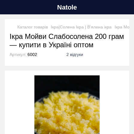
Natole
Каталог товарів
Ікра|Солена Ікра | В'ялена ікра
Ікра Мой
Ікра Мойви Слабосолена 200 грам
— купити в Україні оптом
Артикул:
6002
2 відгуки