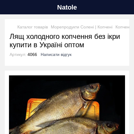
Natole
Каталог товарів
Морепродукти Солені | Копчені
Копчена 
Лящ холодного копчення без ікри
купити в Україні оптом
Артикул:
4066
Написати відгук