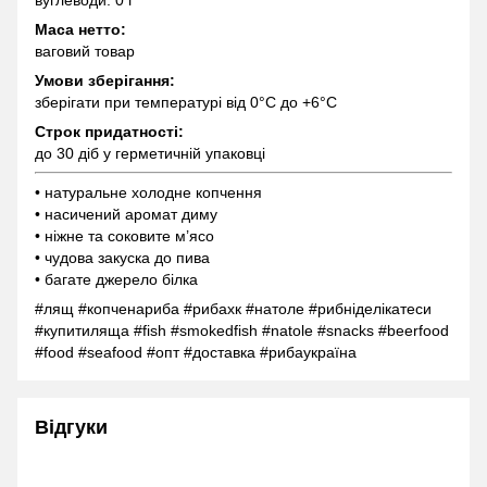
вуглеводи: 0 г
Маса нетто:
ваговий товар
Умови зберігання:
зберігати при температурі від 0°C до +6°C
Строк придатності:
до 30 діб у герметичній упаковці
• натуральне холодне копчення
• насичений аромат диму
• ніжне та соковите м’ясо
• чудова закуска до пива
• багате джерело білка
#лящ #копченариба #рибахк #натоле #рибніделікатеси
#купитиляща #fish #smokedfish #natole #snacks #beerfood
#food #seafood #опт #доставка #рибаукраїна
Відгуки