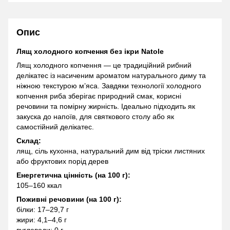
Опис
Лящ холодного копчення без ікри Natole
Лящ холодного копчення — це традиційний рибний
делікатес із насиченим ароматом натурального диму та
ніжною текстурою м’яса. Завдяки технології холодного
копчення риба зберігає природний смак, корисні
речовини та помірну жирність. Ідеально підходить як
закуска до напоїв, для святкового столу або як
самостійний делікатес.
Склад:
лящ, сіль кухонна, натуральний дим від тріски листяних
або фруктових порід дерев
Енергетична цінність (на 100 г):
105–160 ккал
Поживні речовини (на 100 г):
білки: 17–29,7 г
жири: 4,1–4,6 г