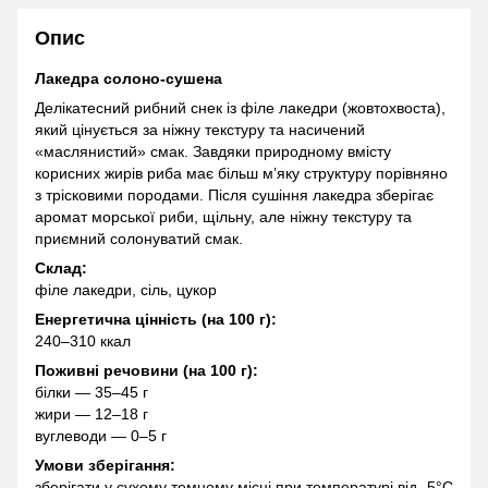
Опис
Лакедра солоно-сушена
Делікатесний рибний снек із філе лакедри (жовтохвоста),
який цінується за ніжну текстуру та насичений
«маслянистий» смак. Завдяки природному вмісту
корисних жирів риба має більш м’яку структуру порівняно
з трісковими породами. Після сушіння лакедра зберігає
аромат морської риби, щільну, але ніжну текстуру та
приємний солонуватий смак.
Склад:
філе лакедри, сіль, цукор
Енергетична цінність (на 100 г):
240–310 ккал
Поживні речовини (на 100 г):
білки — 35–45 г
жири — 12–18 г
вуглеводи — 0–5 г
Умови зберігання:
зберігати у сухому темному місці при температурі від -5°C