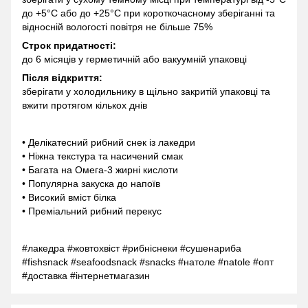
до +5°C або до +25°C при короткочасному зберіганні та
відносній вологості повітря не більше 75%
Строк придатності:
до 6 місяців у герметичній або вакуумній упаковці
Після відкриття:
зберігати у холодильнику в щільно закритій упаковці та
вжити протягом кількох днів
• Делікатесний рибний снек із лакедри
• Ніжна текстура та насичений смак
• Багата на Омега-3 жирні кислоти
• Популярна закуска до напоїв
• Високий вміст білка
• Преміальний рибний перекус
#лакедра #жовтохвіст #рибніснеки #сушенариба
#fishsnack #seafoodsnack #snacks #натоле #natole #опт
#доставка #інтернетмагазин