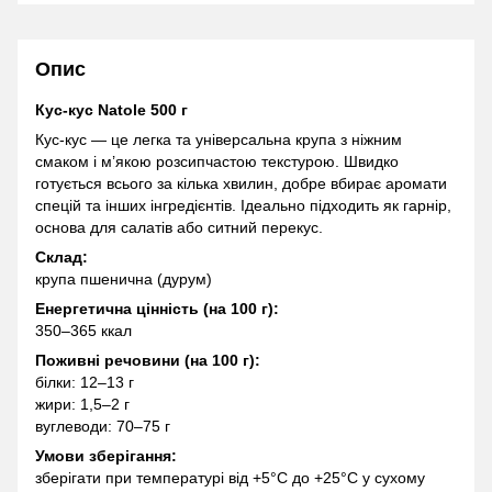
Опис
Кус-кус Natole 500 г
Кус-кус — це легка та універсальна крупа з ніжним
смаком і м’якою розсипчастою текстурою. Швидко
готується всього за кілька хвилин, добре вбирає аромати
спецій та інших інгредієнтів. Ідеально підходить як гарнір,
основа для салатів або ситний перекус.
Склад:
крупа пшенична (дурум)
Енергетична цінність (на 100 г):
350–365 ккал
Поживні речовини (на 100 г):
білки: 12–13 г
жири: 1,5–2 г
вуглеводи: 70–75 г
Умови зберігання:
зберігати при температурі від +5°C до +25°C у сухому