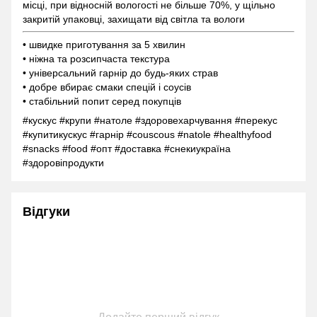
місці, при відносній вологості не більше 70%, у щільно
закритій упаковці, захищати від світла та вологи
• швидке приготування за 5 хвилин
• ніжна та розсипчаста текстура
• універсальний гарнір до будь-яких страв
• добре вбирає смаки спецій і соусів
• стабільний попит серед покупців
#кускус #крупи #натоле #здоровехарчування #перекус
#купитикускус #гарнір #couscous #natole #healthyfood
#snacks #food #опт #доставка #снекиукраїна
#здоровіпродукти
Відгуки