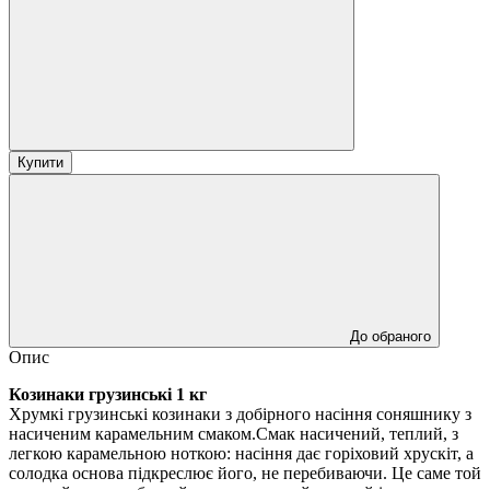
Купити
До обраного
Опис
Козинаки грузинські 1 кг
Хрумкі грузинські козинаки з добірного насіння соняшнику з
насиченим карамельним смаком.Смак насичений, теплий, з
легкою карамельною ноткою: насіння дає горіховий хрускіт, а
солодка основа підкреслює його, не перебиваючи. Це саме той