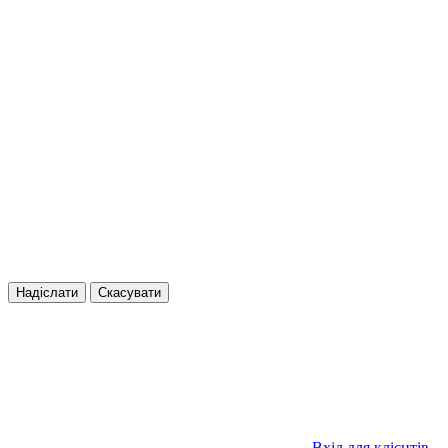
Надіслати
Скасувати
Вхід для клієнтів