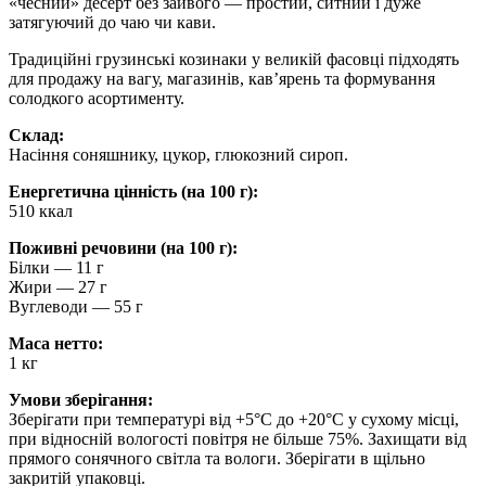
«чесний» десерт без зайвого — простий, ситний і дуже
затягуючий до чаю чи кави.
Традиційні грузинські козинаки у великій фасовці підходять
для продажу на вагу, магазинів, кавʼярень та формування
солодкого асортименту.
Склад:
Насіння соняшнику, цукор, глюкозний сироп.
Енергетична цінність (на 100 г):
510 ккал
Поживні речовини (на 100 г):
Білки — 11 г
Жири — 27 г
Вуглеводи — 55 г
Маса нетто:
1 кг
Умови зберігання:
Зберігати при температурі від +5°C до +20°C у сухому місці,
при відносній вологості повітря не більше 75%. Захищати від
прямого сонячного світла та вологи. Зберігати в щільно
закритій упаковці.