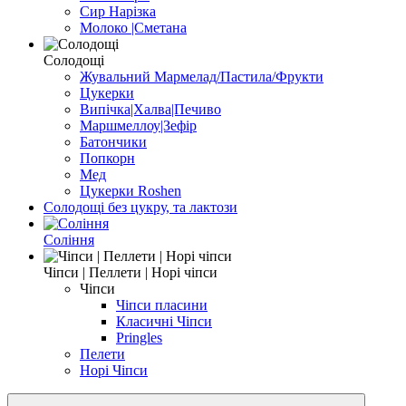
Сир Нарізка
Молоко |Сметана
Солодощі
Жувальний Мармелад/Пастила/Фрукти
Цукерки
Випічка|Халва|Печиво
Маршмеллоу|Зефір
Батончики
Попкорн
Мед
Цукерки Roshen
Солодощі без цукру, та лактози
Соління
Чіпси | Пеллети | Норі чіпси
Чіпси
Чіпси пласини
Класичні Чіпси
Pringles
Пелети
Норі Чіпси