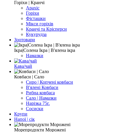
Горіхи | Кранчі
Арахіс
Горіхи
Фісташки
Мікси горіхів
Кранчі та Крісперси
Кукурудза
Зоотовари
Ікра|Солена Ікра | В'ялена ікра
Намазки
Кава/чай
Ковбаси | Сало
Сиро | Копчені ковбаси
В'ялені Ковбаси
Рибна ковбаса
Сало | Намазки
Нарізка 75г.
Сосиски
Крупи
Напої | сік
Морепродукти Морожені