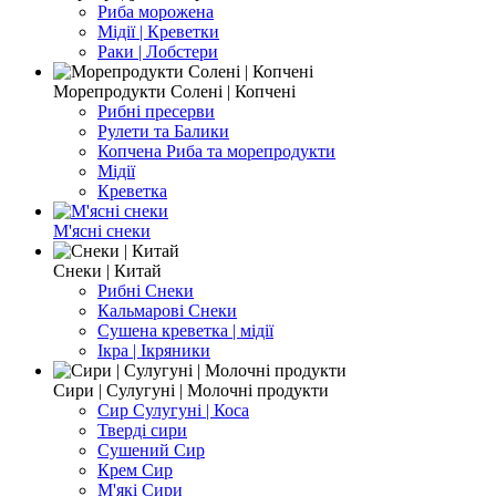
Риба морожена
Мідії | Креветки
Раки | Лобстери
Морепродукти Солені | Копчені
Рибні пресерви
Рулети та Балики
Копчена Риба та морепродукти
Мідії
Креветка
М'ясні снеки
Снеки | Китай
Рибні Снеки
Кальмарові Снеки
Сушена креветка | мідії
Ікра | Ікряники
Сири | Сулугуні | Молочні продукти
Сир Сулугуні | Коса
Тверді сири
Сушений Сир
Крем Сир
М'які Сири