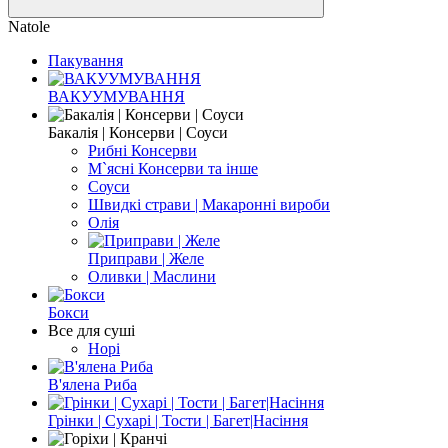
Natole
Пакування
ВАКУУМУВАННЯ
Бакалія | Консерви | Соуси
Рибні Консерви
М`ясні Консерви та інше
Соуси
Швидкі страви | Макаронні вироби
Олія
Приправи | Желе
Оливки | Маслини
Бокси
Все для суші
Норі
В'ялена Риба
Грінки | Сухарі | Тости | Багет|Насіння