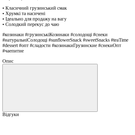
• Класичний грузинський смак
• Хрумкі та насичені
• Ідеально для продажу на вагу
• Солодкий перекус до чаю
#козинаки #грузинськіКозинаки #солодощі #снеки
#натуральніСолодощі #sunflowerSnack #sweetSnacks #teaTime
#dessert #опт #сладости #козинакиГрузинские #снекиОпт
#чаепитие
Опис
Відгуки