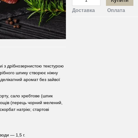
Купити
Доставка
Оплата
і з дрібнозернистою текстурою
рібного шпику створює ніжну
 делікатний аромат без зайвої
рту, сало хребтове (шпик
янощів (перець чорний мелений,
скорбат натрію; стартові
води — 1,5 г.