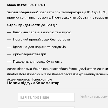
Маса нетто:
230 г ±20 г.
Умови зберігання:
зберігати при температурі від 0°C до +6°C,
прямих сонячних променів. Після відкриття зберігати у гермети
Строк придатності:
до 120 діб.
Класична салямі з ніжною текстурою
Помірний пряний смак без гостроти
Ідеально для нарізки та сендвічів
Дрібнозернистий зріз
Підходить для роздрібу та опту
#саляміпразька #сирокопченаковбаса #мясніделікатеси #снеки
#natolestore #snacksukraine #meatsnacks #закускикпиву #сне
#салямиоптом #снекиоптом
Новий відгук або коментар
Увійти за допомого