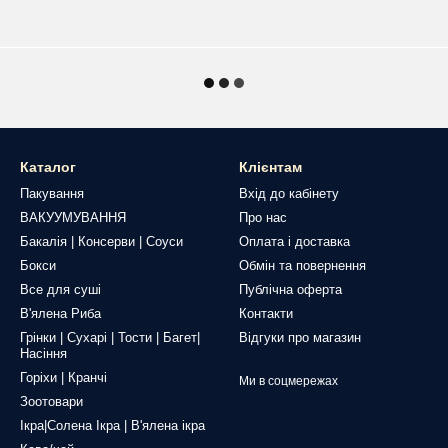
Каталог
Клієнтам
Пакування
Вхід до кабінету
ВАКУУМУВАННЯ
Про нас
Бакалія | Консерви | Соуси
Оплата і доставка
Бокси
Обмін та повернення
Все для суші
Публічна оферта
В'ялена Риба
Контакти
Грінки | Сухарі | Тости | Багет|
Відгуки про магазин
Насіння
Горіхи | Кранчі
Ми в соцмережах
Зоотовари
Ікра|Солена Ікра | В'ялена ікра