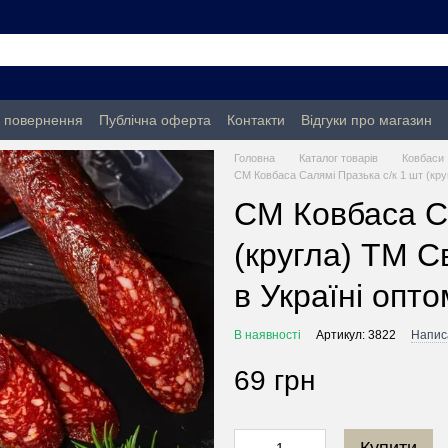
а повернення
Публічна оферта
Контакти
Відгуки про магазин
Головна
Каталог товарів
Ковбаси 
СМ Ковбаса Салямі Празька с/к 1 шт (круг
СМ Ковбаса Са
(кругла) ТМ Св
в Україні опто
В наявності
Артикул: 3822
Написа
69 грн