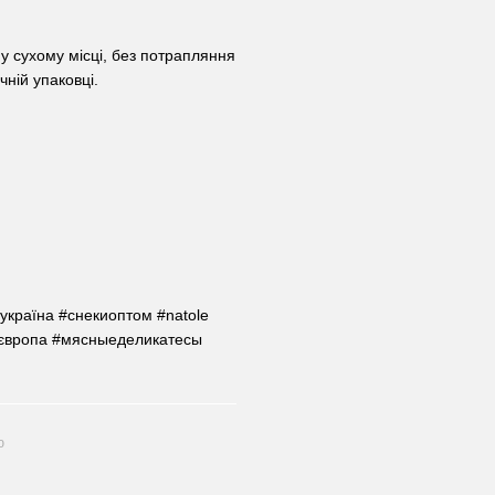
 у сухому місці, без потрапляння
чній упаковці.
україна #снекиоптом #natole
києвропа #мясныеделикатесы
ю