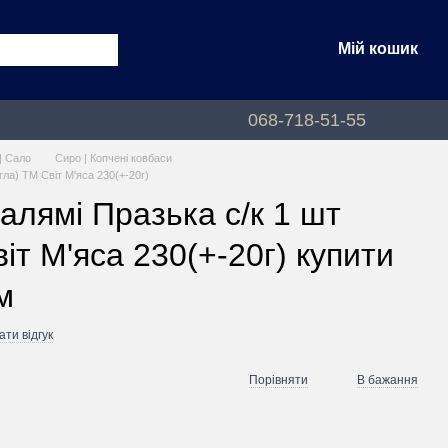
Мій кошик
068-718-51-55
| Сало
Сиро | Копчені ковбаси
ла) ТМ Світ М'яса 230(+-20г)
лямі Празька с/к 1 шт
іт М'яса 230(+-20г) купити
м
ти відгук
Порівняти
В бажання