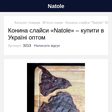
Natole
Каталог товарів
М'ясні снеки
Конина слайси "Natole" 500г
Конина слайси «Natole» – купити в
Україні оптом
Артикул:
3213
Написати відгук