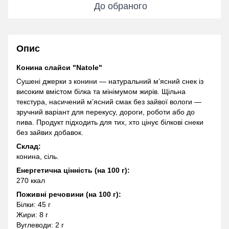
До обраного
Опис
Конина слайси "Natole"
Сушені джерки з конини — натуральний м’ясний снек із
високим вмістом білка та мінімумом жирів. Щільна
текстура, насичений м’ясний смак без зайвої вологи —
зручний варіант для перекусу, дороги, роботи або до
пива. Продукт підходить для тих, хто цінує білкові снеки
без зайвих добавок.
Склад:
конина, сіль.
Енергетична цінність (на 100 г):
270 ккал
Поживні речовини (на 100 г):
Білки: 45 г
Жири: 8 г
Вуглеводи: 2 г