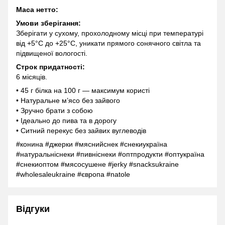
Маса нетто:
Умови зберігання:
Зберігати у сухому, прохолодному місці при температурі
від +5°C до +25°C, уникати прямого сонячного світла та
підвищеної вологості.
Строк придатності:
6 місяців.
• 45 г білка на 100 г — максимум користі
• Натуральне м’ясо без зайвого
• Зручно брати з собою
• Ідеально до пива та в дорогу
• Ситний перекус без зайвих вуглеводів
#конина #джерки #мяснийснек #снекиукраїна
#натуральніснеки #пивніснеки #оптпродукти #оптукраїна
#снекиоптом #мясосушене #jerky #snacksukraine
#wholesaleukraine #європа #natole
Відгуки