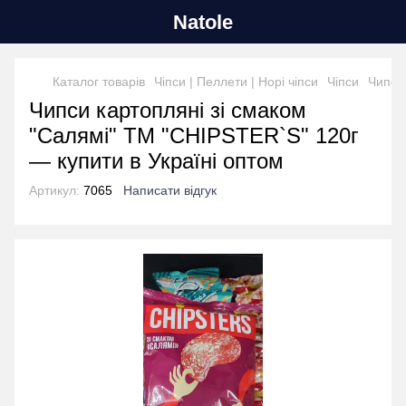
Natole
Каталог товарів
Чіпси | Пеллети | Норі чіпси
Чіпси
Чипси
Чипси картопляні зі смаком
"Салямі" ТМ "CHIPSTER`S" 120г
— купити в Україні оптом
Артикул:
7065
Написати відгук