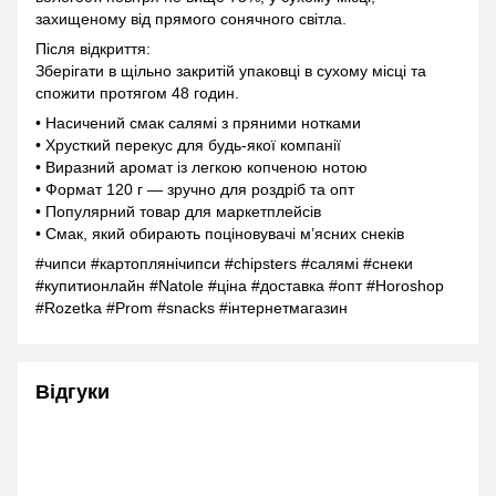
захищеному від прямого сонячного світла.
Після відкриття:
Зберігати в щільно закритій упаковці в сухому місці та
спожити протягом 48 годин.
• Насичений смак салямі з пряними нотками
• Хрусткий перекус для будь-якої компанії
• Виразний аромат із легкою копченою нотою
• Формат 120 г — зручно для роздріб та опт
• Популярний товар для маркетплейсів
• Смак, який обирають поціновувачі м’ясних снеків
#чипси #картоплянічипси #chipsters #салямі #снеки
#купитионлайн #Natole #ціна #доставка #опт #Horoshop
#Rozetka #Prom #snacks #інтернетмагазин
Відгуки