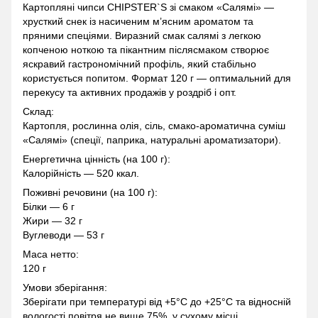
Картопляні чипси CHIPSTER`S зі смаком «Салямі» —
хрусткий снек із насиченим м’ясним ароматом та
пряними спеціями. Виразний смак салямі з легкою
копченою ноткою та пікантним післясмаком створює
яскравий гастрономічний профіль, який стабільно
користується попитом. Формат 120 г — оптимальний для
перекусу та активних продажів у роздріб і опт.
Склад:
Картопля, рослинна олія, сіль, смако-ароматична суміш
«Салямі» (спеції, паприка, натуральні ароматизатори).
Енергетична цінність (на 100 г):
Калорійність — 520 ккал.
Поживні речовини (на 100 г):
Білки — 6 г
Жири — 32 г
Вуглеводи — 53 г
Маса нетто:
120 г
Умови зберігання:
Зберігати при температурі від +5°C до +25°C та відносній
вологості повітря не вище 75%, у сухому місці,