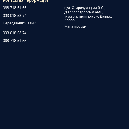
Контактна інформація
068-718-51-55
вул. Старочумацька 6-С,
Дніпропетровська обл.,
093-018-53-74
Інустріальний р-н., м. Дніпро,
49000
Передзвонити вам?
Мапа проїзду
093-018-53-74
068-718-51-55