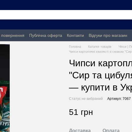
а повернення
Публічна оферта
Контакти
Відгуки про магазин
Головна
Каталог товарів
Чіпси | П
Чипси картопляні хвилясті зі смаком "Си
Чипси картопл
"Сир та цибул
— купити в Ук
Статус не вибраний
Артикул: 7067
51 грн
Доставка
Оплата