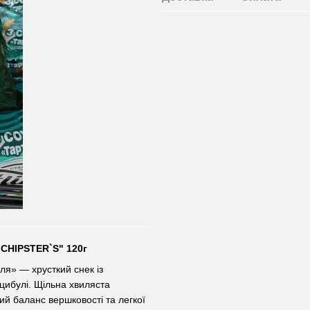
"CHIPSTER`S" 120г
ля» — хрусткий снек із
ибулі. Щільна хвиляста
ий баланс вершковості та легкої