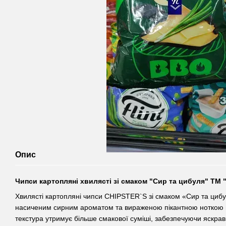
Опис
Чипси картопляні хвилясті зі смаком "Сир та цибуля" ТМ 
Хвилясті картопляні чипси CHIPSTER`S зі смаком «Сир та цибу
насиченим сирним ароматом та вираженою пікантною ноткою ц
текстура утримує більше смакової суміші, забезпечуючи яскрав