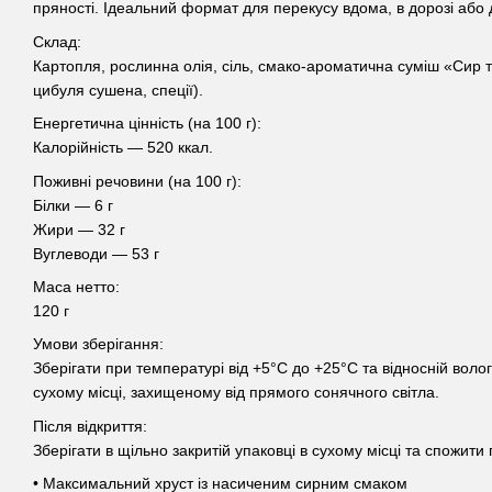
пряності. Ідеальний формат для перекусу вдома, в дорозі або д
Склад:
Картопля, рослинна олія, сіль, смако-ароматична суміш «Сир 
цибуля сушена, спеції).
Енергетична цінність (на 100 г):
Калорійність — 520 ккал.
Поживні речовини (на 100 г):
Білки — 6 г
Жири — 32 г
Вуглеводи — 53 г
Маса нетто:
120 г
Умови зберігання:
Зберігати при температурі від +5°C до +25°C та відносній волог
сухому місці, захищеному від прямого сонячного світла.
Після відкриття:
Зберігати в щільно закритій упаковці в сухому місці та спожити
• Максимальний хруст із насиченим сирним смаком