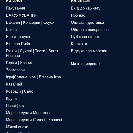
Каталог
Клієнтам
Пакування
Вхід до кабінету
ВАКУУМУВАННЯ
Про нас
Бакалія | Консерви | Соуси
Оплата і доставка
Бокси
Обмін та повернення
Все для суші
Публічна оферта
В'ялена Риба
Контакти
Грінки | Сухарі | Тости | Багет|
Відгуки про магазин
Насіння
Горіхи | Кранчі
Ми в соцмережах
Зоотовари
Ікра|Солена Ікра | В'ялена ікра
Кава/чай
Ковбаси | Сало
Крупи
Напої | сік
Морепродукти Морожені
Морепродукти Солені | Копчені
М'ясні снеки