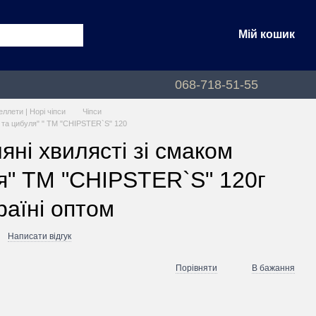
Мій кошик
068-718-51-55
еллети | Норі чіпси
Чіпси
р та цибуля" " ТМ "CHIPSTER`S" 120
яні хвилясті зі смаком
я" ТМ "CHIPSTER`S" 120г
раїні оптом
Написати відгук
Порівняти
В бажання