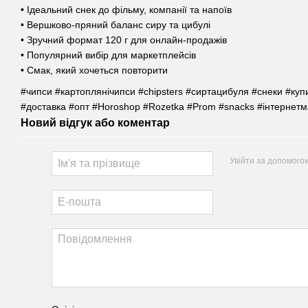
• Ідеальний снек до фільму, компанії та напоїв
• Вершково-пряний баланс сиру та цибулі
• Зручний формат 120 г для онлайн-продажів
• Популярний вибір для маркетплейсів
• Смак, який хочеться повторити
#чипси #картоплянічипси #chipsters #сиртацибуля #снеки #куп
#доставка #опт #Horoshop #Rozetka #Prom #snacks #інтернетм
Новий відгук або коментар
Увійти за допомого