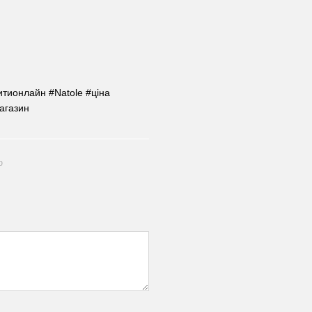
итионлайн #Natole #ціна
агазин
ю