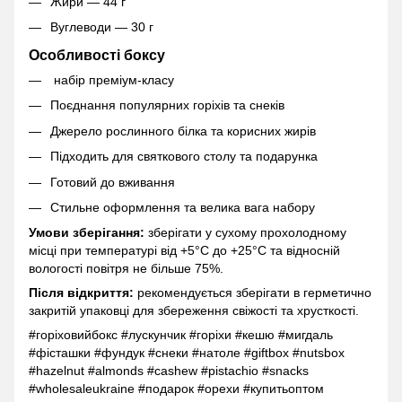
Жири — 44 г
Вуглеводи — 30 г
Особливості боксу
набір преміум-класу
Поєднання популярних горіхів та снеків
Джерело рослинного білка та корисних жирів
Підходить для святкового столу та подарунка
Готовий до вживання
Стильне оформлення та велика вага набору
Умови зберігання:
зберігати у сухому прохолодному
місці при температурі від +5°C до +25°C та відносній
вологості повітря не більше 75%.
Після відкриття:
рекомендується зберігати в герметично
закритій упаковці для збереження свіжості та хрусткості.
#горіховийбокс #лускунчик #горіхи #кешю #мигдаль
#фісташки #фундук #снеки #натоле #giftbox #nutsbox
#hazelnut #almonds #cashew #pistachio #snacks
#wholesaleukraine #подарок #орехи #купитьоптом