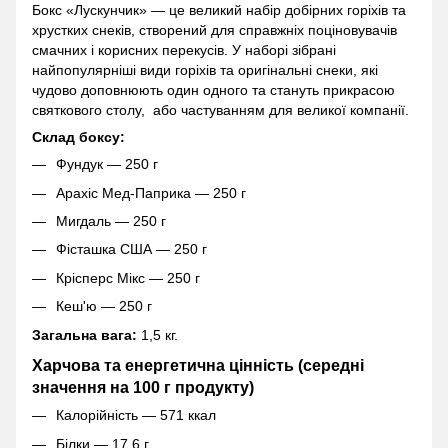
Бокс «Лускунчик» — це великий набір добірних горіхів та
хрустких снеків, створений для справжніх поціновувачів
смачних і корисних перекусів. У наборі зібрані
найпопулярніші види горіхів та оригінальні снеки, які
чудово доповнюють один одного та стануть прикрасою
святкового столу, або частуванням для великої компанії.
Склад боксу:
Фундук — 250 г
Арахіс Мед-Паприка — 250 г
Мигдаль — 250 г
Фісташка США — 250 г
Крісперс Мікс — 250 г
Кеш'ю — 250 г
Загальна вага:
1,5 кг.
Харчова та енергетична цінність (середні
значення на 100 г продукту)
Калорійність — 571 ккал
Білки — 17,6 г