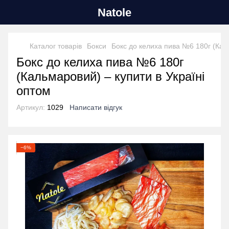
Natole
Каталог товарів
Бокси
Бокс до келиха пива №6 180г (Ка
Бокс до келиха пива №6 180г
(Кальмаровий) – купити в Україні
оптом
Артикул:
1029
Написати відгук
−6%