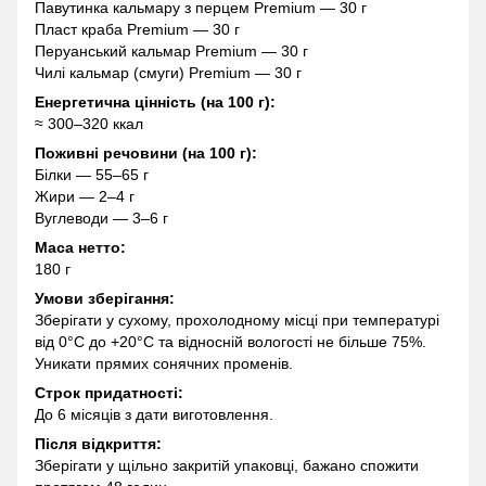
Павутинка кальмару з перцем Premium — 30 г
Пласт краба Premium — 30 г
Перуанський кальмар Premium — 30 г
Чилі кальмар (смуги) Premium — 30 г
Енергетична цінність (на 100 г):
≈ 300–320 ккал
Поживні речовини (на 100 г):
Білки — 55–65 г
Жири — 2–4 г
Вуглеводи — 3–6 г
Маса нетто:
180 г
Умови зберігання:
Зберігати у сухому, прохолодному місці при температурі
від 0°C до +20°C та відносній вологості не більше 75%.
Уникати прямих сонячних променів.
Строк придатності:
До 6 місяців з дати виготовлення.
Після відкриття:
Зберігати у щільно закритій упаковці, бажано спожити