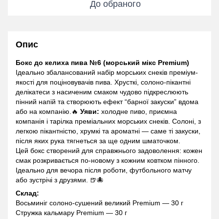
До обраного
Опис
Бокс до келиха пива №6 (морський мікс Premium)
Ідеально збалансований набір морських снеків преміум-
якості для поціновувачів пива. Хрусткі, солоно-пікантні
делікатеси з насиченим смаком чудово підкреслюють
пінний напій та створюють ефект “барної закуски” вдома
або на компанію.🔥
Уяви:
холодне пиво, приємна
компанія і тарілка преміальних морських снеків. Солоні, з
легкою пікантністю, хрумкі та ароматні — саме ті закуски,
після яких рука тягнеться за ще одним шматочком.
Цей бокс створений для справжнього задоволення: кожен
смак розкривається по-новому з кожним ковтком пінного.
Ідеально для вечора після роботи, футбольного матчу
або зустрічі з друзями. 🍺🐙
Склад:
Восьминіг солоно-сушений великий Premium — 30 г
Стружка кальмару Premium — 30 г