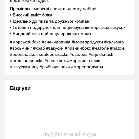
протягом 48 годин.
Преміальні морські снеки в одному наборі
• Високий вміст білка
• Ідеально до пива та дружньої компанії
• Готовий подарунок для поціновувачів морських закусок
• Вигідний мікс найпопулярніших смаків
#морськийбокс #снекидопива #морепродукти #кальмар
#восьминіг #краб #закуски #пивнийбокс #натоле #natole
#beersnacks #seafoodsnacks #octopus #squidsnack
#premiumsnacks #snackbox #морские_sneки
#закускикпиву #рыбныеснеки #морепродукты
Відгуки
Додайте перший відгук