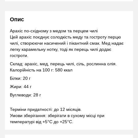
Опис
Арахіс по-східному з медом та перцем чилі
Цей арахіс поєднує солодкість меду та гостроту перцю
чилі, створюючи насичений і пікантний смак. Мед надає
легку карамельну нотку, тоді як перець чилі додає
гостроти.
Склад: арахіс, мед, перець чилі, сіль, рослинна олія.
Калорійність на 100 г: 580 ккал
Білки: 20 г
Жири: 44 г
Вуглеводи: 28 г
Терміни придатності: до 12 місяців.
Умови зберігання: зберігати в сухому місці при
температурі від +5°C до +25°C.