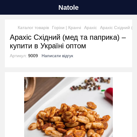
Natole
Каталог товарів
Горіхи | Кранчі
Арахіс
Арахіс Східний (м
Арахіс Східний (мед та паприка) –
купити в Україні оптом
Артикул:
9009
Написати відгук